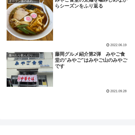
オープン後のあれこれ
らシーズンをふり返る
2022.06.19
藤岡グルメ紹介第2弾 みやご食
食べたり飲んだり…その他
堂の“みやご”はみやご山のみやご
です
2021.09.28