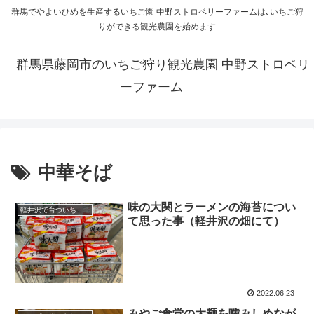
群馬でやよいひめを生産するいちご園 中野ストロベリーファームは､いちご狩
りができる観光農園を始めます
群馬県藤岡市のいちご狩り観光農園 中野ストロベリ
ーファーム
中華そば
味の大関とラーメンの海苔につい
軽井沢で育ついちごの苗
て思った事（軽井沢の畑にて）
2022.06.23
みやご食堂の太麺を噛みしめなが