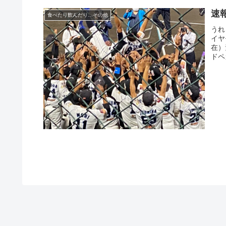
速
食べたり飲んだり…その他
うれ
イヤ
在）
ドペ