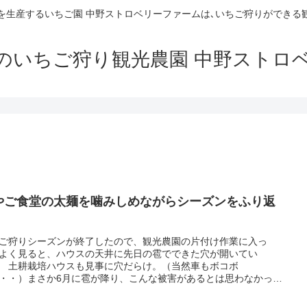
を生産するいちご園 中野ストロベリーファームは､いちご狩りができる
のいちご狩り観光農園 中野ストロ
やご食堂の太麺を噛みしめながらシーズンをふり返
ご狩りシーズンが終了したので、観光農園の片付け作業に入っ
よく見ると、ハウスの天井に先日の雹でできた穴が開いてい
 土耕栽培ハウスも見事に穴だらけ。（当然車もボコボ
・・）まさか6月に雹が降り、こんな被害があるとは思わなかった
..