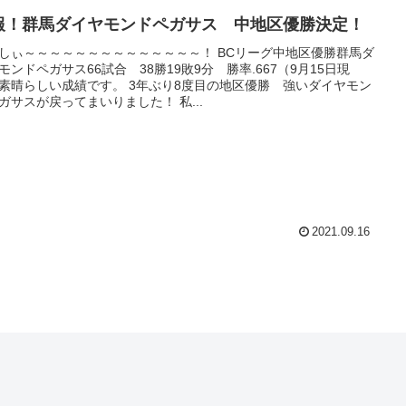
報！群馬ダイヤモンドペガサス 中地区優勝決定！
しぃ～～～～～～～～～～～～～～！ BCリーグ中地区優勝群馬ダ
モンドペガサス66試合 38勝19敗9分 勝率.667（9月15日現
素晴らしい成績です。 3年ぶり8度目の地区優勝 強いダイヤモン
ガサスが戻ってまいりました！ 私...
2021.09.16