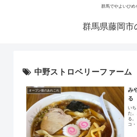
群馬でやよいひめ
群馬県藤岡市
中野ストロベリーファーム
み
オープン後のあれこれ
る
いち
た。
る。
コ・
なぁ.