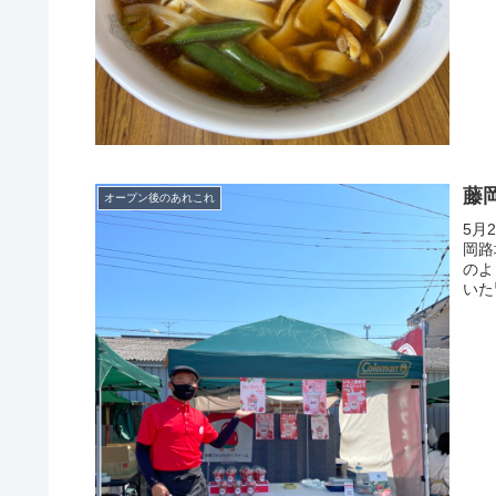
藤
オープン後のあれこれ
5月
岡路
のよ
いた