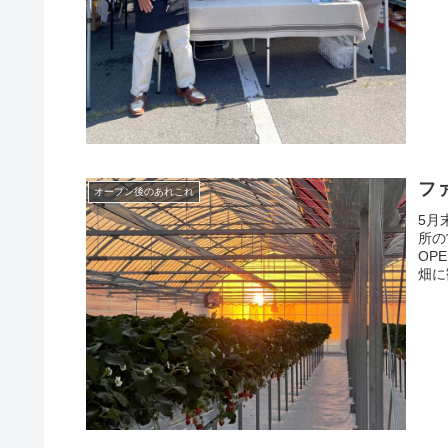
フ
オープン後のあれこれ
5月
所の
OP
畑に