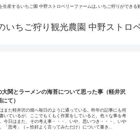
を生産するいちご園 中野ストロベリーファームは､いちご狩りができる
のいちご狩り観光農園 中野ストロ
の大関とラーメンの海苔について思った事（軽井沢
畑にて）
はまた軽井沢の畑へ毎日のように通っている。昨年の記事にも何
書いているが、ここでもくもく作業をしていると、色々な事を考
。今日はまた、その考え事・・・、いや、思いつき・・・、いや
、「思考」（←恰好よく言ってみただけ）について書き...