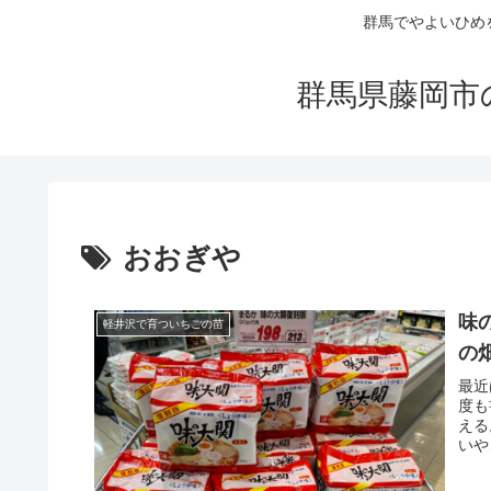
群馬でやよいひめ
群馬県藤岡市
おおぎや
味
軽井沢で育ついちごの苗
の
最近
度も
える
いや